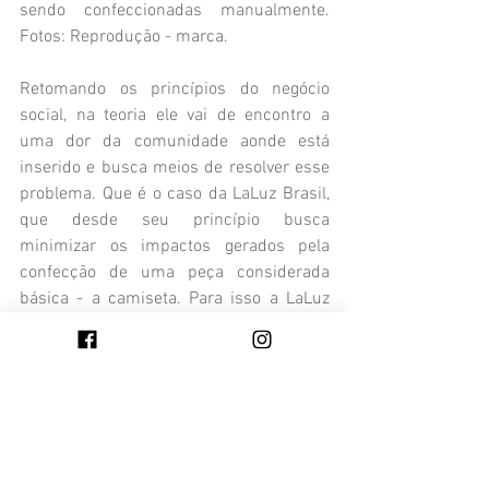
sendo confeccionadas manualmente. 
Fotos: Reprodução - marca.
Retomando os princípios do negócio 
social, na teoria ele vai de encontro a 
uma dor da comunidade aonde está 
inserido e busca meios de resolver esse 
problema. Que é o caso da LaLuz Brasil, 
que desde seu princípio busca 
minimizar os impactos gerados pela 
confecção de uma peça considerada 
básica - a camiseta. Para isso a LaLuz 
desenvolveu modelagens zero 
desperdício e utiliza apenas matéria-
prima orgânica. A marca também cuida 
do manejo responsável dos resíduos 
gerados pela produção, de forma que 
tenha o mínimo de impacto possível ao 
meio ambiente e fornece formação e 