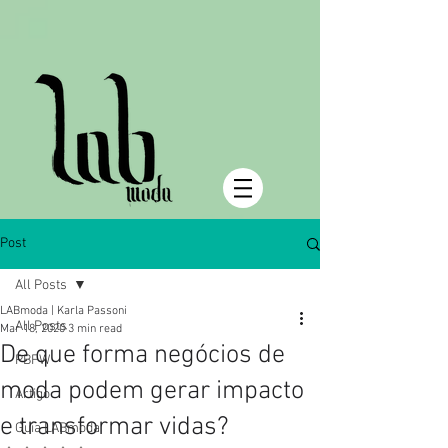
Post
All Posts
LABmoda | Karla Passoni
All Posts
Mar 18, 2020
3 min read
De que forma negócios de
PBFW
moda podem gerar impacto
Artigo
e transformar vidas?
Guia LABmoda