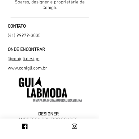
Soares, designer e proprietária da
Conigli.
CONTATO
(41) 99979-3035
ONDE ENCONTRAR
@conigli.design
ww
w.conigli.com.br
DESIGNER
ANDRESSA ROMEIRO SOARES
curitibana. Formada em Publicidade e
Propaganda e Design de Moda,