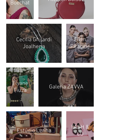
Boechat
Cecilia Ghilardi
Ellen
Joalheria
Piragine
Elyane
Galeria ZAVVA
Fiuza
FASH &
Estúdio Lenha
CO