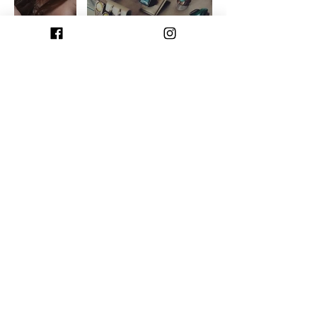
W. Ritzdorf
WB Joias
Autorais de
Cerâmica