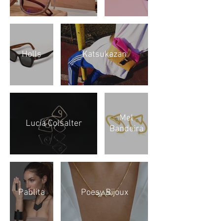
Holls
Katsukazan
Mel
Luciá Colsalter
Bandeira
Pablita
Poesy Bijoux