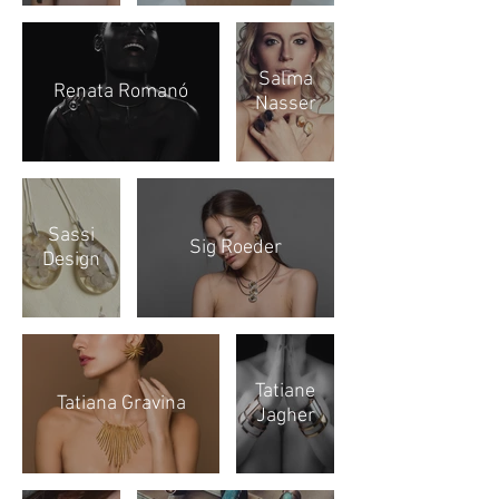
Salma
Renata Romanó
Nasser
Sassi
Sig Roeder
Design
Tatiane
Tatiana Gravina
Jagher