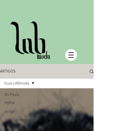
ARTIGOS
Guia LABmoda
All Posts
PBFW
Artigo
Guia LABmoda
MODA