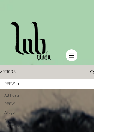
ARTIGOS
PBFW
All Posts
PBFW
Artigo
Guia
LABmoda