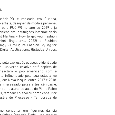
IN
cária-PR e radicado em Curitiba,
é artista, designer de moda e personal
se pela PUC-PR no ano de 2019 e já
cnicos em instituições internacionais
t Martins - How to get your fashion
rket (Inglaterra, 2022) e Fashion
ology - Off-Figure Fashion Styling for
gital Applications. (Estados Unidos,
 pela expressão pessoal e identidade
u universo criativo está repleto de
 mesclam o pop americano com a
ito influenciado pela sua estadia no
, em Nova Iorque, entre 2017 e 2018.
 interessado pelas artes cênicas e,
r como aluno as aulas do Pé no Palco
cas, também colaborou como consultor
ostra de Processo - Temporada de
mo consultor em figurinos da cia