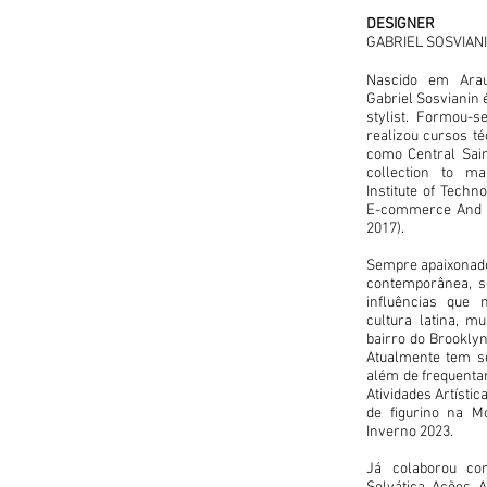
DESIGNER
GABRIEL SOSVIAN
Nascido em Arau
Gabriel Sosvianin 
stylist. Formou-
realizou cursos té
como Central Sain
collection to ma
Institute of Techn
E-commerce And Di
2017).
Sempre apaixonado
contemporânea, se
influências que
cultura latina, mu
bairro do Brooklyn
Atualmente tem se
além de frequenta
Atividades Artísti
de figurino na M
Inverno 2023.
Já colaborou co