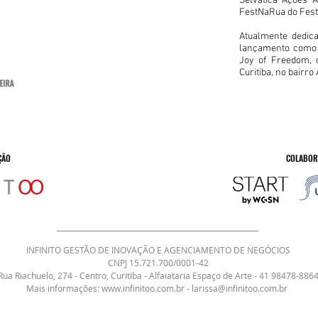
Selvática Ações A
FestNaRua do Festi
Atualmente dedic
lançamento como 
Joy of Freedom, 
Curitiba, no bairro
ÇÃO
COLABOR
INFINITO GESTÃO DE INOVAÇÃO E AGENCIAMENTO DE NEGÓCIOS​
CNPJ 15.721.700/0001-42
Rua Riachuelo, 274 - Centro, Curitiba - Alfaiataria Espaço de Arte - 41 98478-886
Mais informações:
www.infinitoo.com.br
-
larissa@infinitoo.com.br
​​