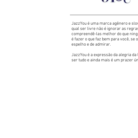
JazzYou é uma marca agênero e slo
qual ser livre não é ignorar as regr
compreendê-las melhor do que ningu
é fazer o que faz bem para você, se 
espelho e de admirar.
J
azzYou é a expressão da alegria da 
ser tudo e ainda mais é um prazer ún