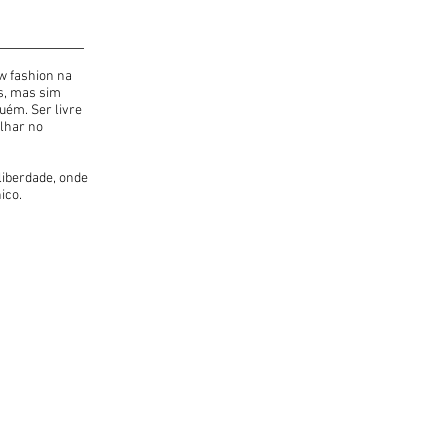
w fashion na
as, mas sim
ém. Ser livre
olhar no
liberdade, onde
ico.