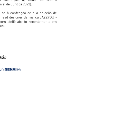
rtísticas (Acarajé Dada - na mostra
val de Curitiba 2022).
a-se à confecção de sua coleção de
head designer da marca JAZZYOU -
com ateliê aberto recentemente em
 Ahú.
AÇÃO
4