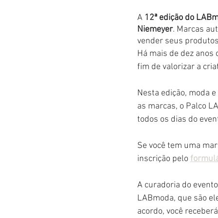
A 
12ª edição do LAB
Niemeyer
. Marcas aut
vender seus produto
Há mais de dez anos 
fim de valorizar a cr
Nesta edição, moda e 
as marcas, o Palco L
todos os dias do even
Se você tem uma marca
inscrição pelo
formulá
A curadoria do evento
LABmoda, que são eles
acordo, você receberá