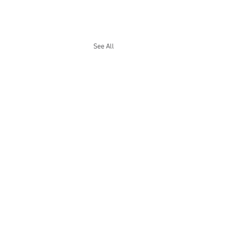
See All
.
s yet