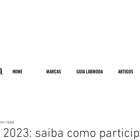
HOME
MARCAS
GUIA LABMODA
ARTIGOS
uia LABmoda
MODA
CULTURA
min read
023: saiba como particip