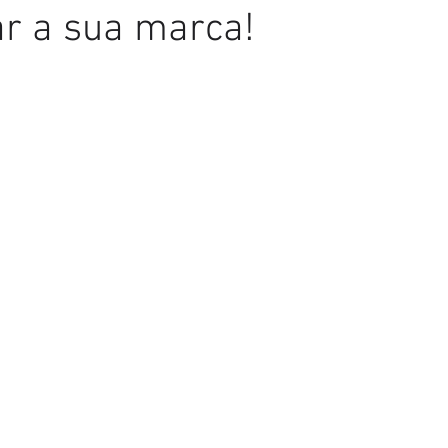
r a sua marca!
ars.