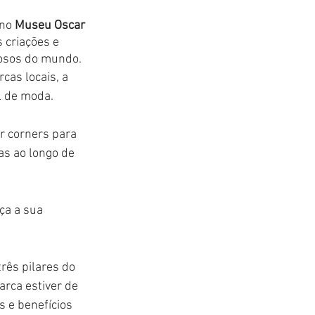
 no 
Museu Oscar 
 criações e 
osos do mundo.
as locais, a 
l de moda.
r corners para 
s ao longo de 
ça a sua 
rês pilares do 
rca estiver de 
 e benefícios 