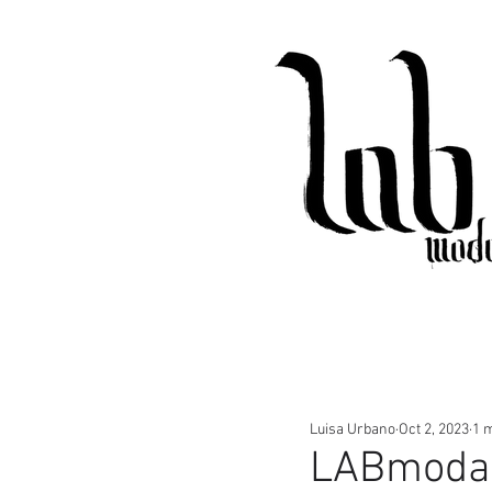
All Posts
PBFW
Artigo
G
Luisa Urbano
Oct 2, 2023
1 
LABmoda 2