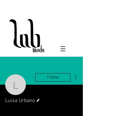
More actions
Follow
Luisa Urbano
Writer
Luisa Urbano