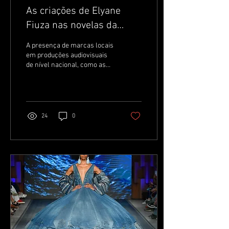
As criações de Elyane
Fiuza nas novelas da
Globo
A presença de marcas locais
em produções audiovisuais
de nível nacional, como as
novelas da Rede Globo, tem
se tornado um reflexo do...
24
0