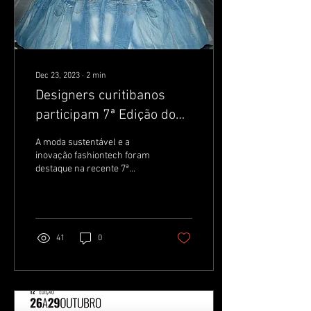
Dec 23, 2023
∙
2
min
Designers curitibanos
participam 7ª Edição do
Brasil Eco Fashion Week
A moda sustentável e a
inovação fashiontech foram
destaque na recente 7ª
edição do Brasil Eco Fashion
Week (BEFW), evento que
abre um...
41
0