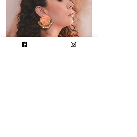
LABmoda
Sep 5, 2024
Guia Labmoda: Nó de Isis
Criada pela designer e ex bailarina de dança
do ventre Isis Mariana Collodel, a marca Nó de
Isis surgiu com o intuito de levar o brilho...