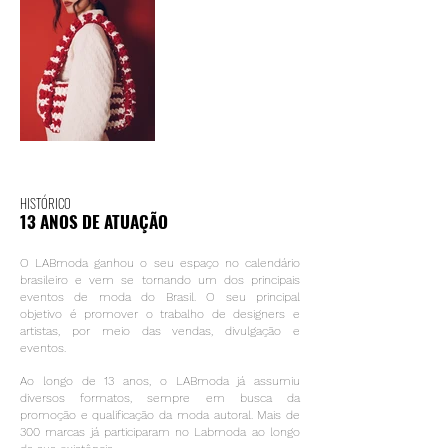
HISTÓRICO
13 ANOS DE ATUAÇÃO
O LABmoda ganhou o seu espaço no calendário
brasileiro e vem se tornando um dos principais
eventos de moda do Brasil. O seu principal
objetivo é promover o trabalho de designers e
artistas, por meio das vendas, divulgação e
eventos.
Ao longo de 13 anos, o LABmoda já assumiu
diversos formatos, sempre em busca da
promoção e qualificação da moda autoral. Mais de
300 marcas já participaram no Labmoda ao longo