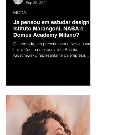
Sep 25, 2024
MODA
Já pensou em estudar design no
Istituto Marangoni, NABA e
Domus Academy Milano?
O Labmoda, em parceria com a NovoLouvre,
traz a Curitiba a especialista Beatrix
Kruschewsky, representante da empresa
Design Mundo Afora, pa