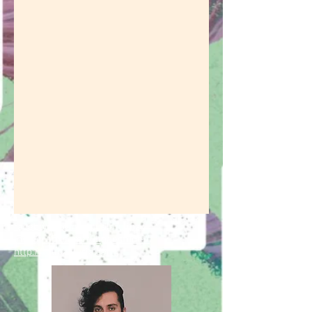
facebook.com/estudiotulipa/
instagram.com/tulipaestudio/
http://tulipa.iluria.com