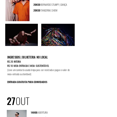
20H30
BERNARDO STUMPF | DANÇA
20H30
TANGERIM | SHOW
INGRESSOS | BILHETERIA NO LOCAL
R$ 20 INTEIRA
R$ 10 MEIA-ENTRADA E MEIA-
SUSTENTÁVEL
(Leve um c
amiseta usada limp
a
para ser recicla
da e pague o valor de
meia-entra
da sustentável
)
ENTRADA GRATUITA
PARA CONVIDADOS
27
OUT
14H00
ABERTURA