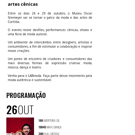
art
es cênicas
Entre os dias 26 e 29 de outubro
, o Museu Oscar
Niemeyer vai
se tornar o palco da moda e das artes de
Curitiba.
O evento reúne desfiles, performances cênicas, shows e
uma feira de moda autora
l.
Um ambiente de intercâmbio entre designers, artistas e
consumidores, a fim de estimular a colaboração e inspirar
novas criações.
Um ponto de encontro de criadores e consumidores das
mais diversas formas de expressão criativa: moda,
música, dança e teatro.
Venha para o LABmoda. Faça parte desse movimento pela
moda autêntica e sustentável.
PROGRAMAÇÃO
26
OUT
18H
ABERTURA | DJ
19H45
MAVI | DANÇA
20H
H-AL | DESFILE