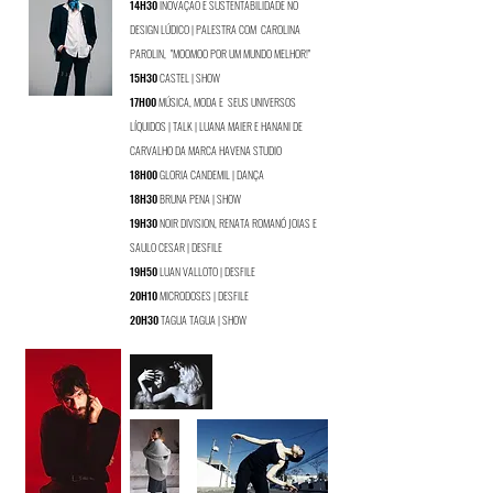
14H30
INOVAÇÃO E SUSTENTABILIDADE NO
DESIGN LÚDICO | PALESTRA COM
CAROLINA
PAROLIN, "MOOMOO POR UM MUNDO MELHOR!"
15H30
CASTEL | SHOW
17H00
MÚSICA, MODA E SEUS UNIVERSOS
LÍQUIDOS | TALK | LUANA MAIER E HANANI DE
CARVALHO DA MARCA HAVENA STUDIO
18H00
GLORIA CANDEMIL | DANÇA
18H30
BRUNA PENA | SHOW
19H30
NOIR DIVISION, RENATA ROMANÓ JOIAS E
SAULO CESAR | DESFILE
19H50
LUAN VALLOTO | DESFILE
20H10
MICRODOSES | DESFILE
20H30
TAGUA TAGUA | SHOW