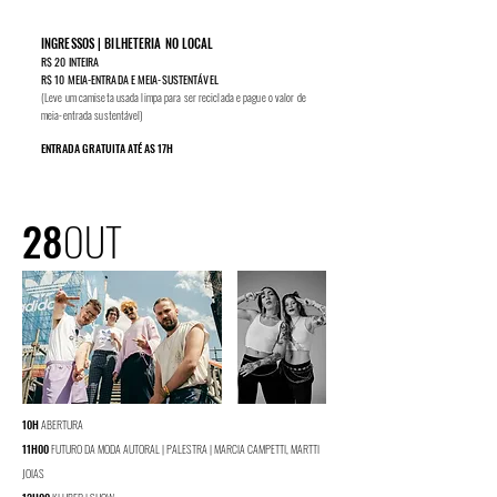
INGRESSOS | BILHETERIA NO LOCAL
R$ 20 INTEIRA
R$ 10 MEIA-ENTRADA E MEIA-
SUSTENTÁVEL
(Leve um c
amiseta usada limp
a
para ser recicla
da e pague o valor de
meia-entra
da sustentável
)
ENTRADA GRATUITA
ATÉ AS 17H
28
OUT
10H
ABERTURA
11H00
FUTURO DA MODA AUTORAL | PALESTRA | MARCIA CAMPETTI, MARTTI
JOIAS