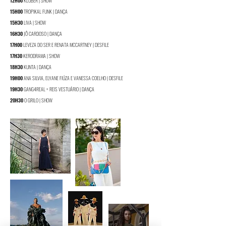
12H00
KLUBER | SHOW
15H00
TROPIKAL FUNK | DANÇA
15H30
LIVA
| SHOW
16H30
JÔ CARDOSO | DANÇA
17H00
LEVEZA DO SER E
RENATA MCCARTNEY |
DESFILE
17H30
KERODRAMA | SHOW
18H30
KUNTA | DANÇA
19H00
ANA SILVIA, ELYANE FIÚZA
E V
ANESSA COELHO | DESFILE
19H30
GANG4REAL + REIS VESTUÁRIO | DANÇA
20H30
O GRILO | SHOW