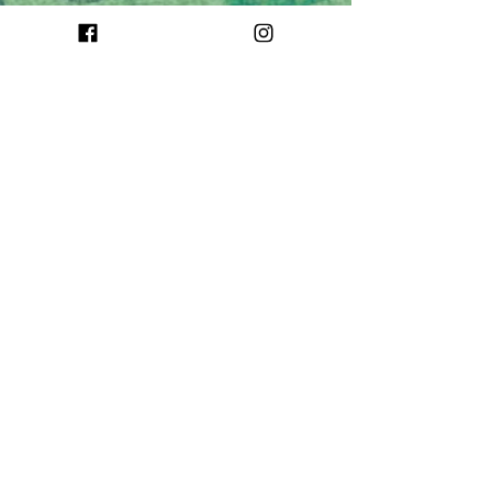
Nossa essência é inspirada na
valorização da cultura local. Temos
sangue latino e muito orgulho disso.
Somos apaixonadas pelas nossas raízes
e buscamos transmitir isso por meio
das nossas estampas, promovendo um
resgate cultural de um povo tão rico
em significado e beleza.
Buscamos levar ao dia a dia das pessoas
um pouco mais da nossa identidade,
através de produtos de decoração e
acessórios feitos em Curitiba com