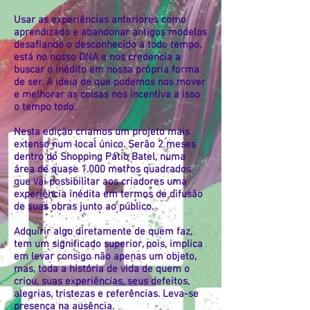
Usar as experiências anteriores como
aprendizado e abandonar antigos modelos
desafiando o desconhecido a todo tempo,
está no nosso DNA e nos credencia a
buscar o inédito em nossa própria forma
de ser. A ideia de que podemos nos mover
e melhorar as coisas nos incentiva a isso
o tempo todo.
Nesta edição criamos um projeto mais
extenso num local único. Serão 2 meses
dentro do Shopping Pátio Batel, numa
área de quase 1.000 metros quadrados
que vai possibilitar aos criadores uma
experiência inédita em termos de difusão
de suas obras junto ao público.
Adquirir algo diretamente de quem faz,
tem um significado superior, pois, implica
em levar consigo não apenas um objeto,
mas, toda a história de vida de quem o
criou, suas experiências, seus defeitos,
alegrias, tristezas e referências. Leva-se
presença na ausência.