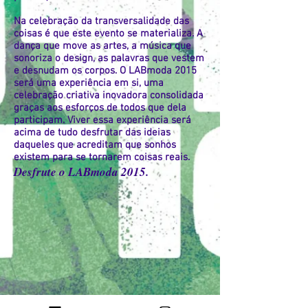
Na celebração da transversalidade das
coisas é que este evento se materializa. A
dança que move as artes, a música que
sonoriza o design, as palavras que vestem
e desnudam os corpos. O LABmoda 2015
será uma experiência em si, uma
celebração criativa inovadora consolidada
graças aos esforços de todos que dela
participam. Viver essa experiência será
acima de tudo desfrutar das ideias
daqueles que acreditam que sonhos
existem para se tornarem coisas reais.
Desfrute o LABmoda 2015.