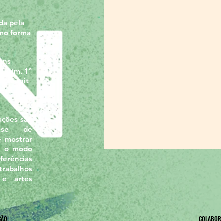
da pela
omo forma
guns
Turim, 1º
io Fenit
 estudos
iações são
ise de
e mostrar
re o modo
rências
trabalhos
 e artes
ÇÃO
COLABOR