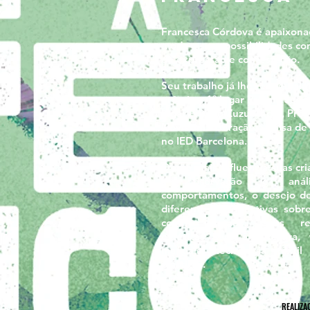
Francesca Córdova é apaixona
moda e suas possibilidades c
de expressão e contestação.
Seu trabalho já lhe rendeu al
prêmios: 1º lugar Prêmio João 
lugar Prêmio Zuzu Angel, Prêm
Novíssima Geração e bolsa de
no IED Barcelona.
O que mais influencia suas cr
a observação e anál
comportamentos, o desejo d
diferentes perspectivas sob
como vivemos. Suas refe
estéticas são: arquitetura, 
manuais, tecnologia têxtil
plásticas.
REALIZA