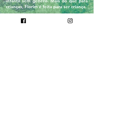
infantil sem gênero. Mais do que para
crianças, Florim é feita para ser criança.
São roupas para sujar, para ter carinho -
mas não ter dó- para brincar! Uma
marca que recentemente saiu do papel
e cada vez mais busca se adaptar as
necessidades, crescer com os erros e
gerar conhecimento.
Resgatar a essência do que é ser
criança, a leveza e a pureza, sem
romper com a criatividade e a liberdade
de escolha delas, não determinar
padrões e nem limitá-los. Tudo é
diferente!
Mantenha-se curioso!