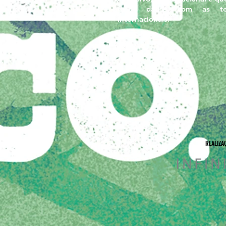
mãos dadas com as ten
internacionais.
REALIZA