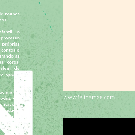
de roupas
nos.
fantil, o
 processo
 próprias
 contos e
pirando as
s cores,
 além de
do que a
movimento
www.feitoamae.com
roduz em
entável e
ualidade,
dade nos
sa. Feito
delicado,
e anda de