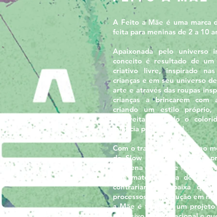
A Feito a Mãe é uma marca 
feita para meninas de 2 a 10 a
Apaixonada pelo universo in
conceito é resultado de um
criativo livre, inspirado nas
crianças e em seu universo de
arte e através das roupas ins
crianças a brincarem com a
criando um estilo próprio,
aproveitarem todo o colori
infância proporciona!
Com o trabalho baseado no 
do Slow Fashion onde se p
pequena escala, de forma sust
com matéria-prima de alta q
contrariando a baixa quali
processos de produção em mas
a Mãe é fruto de um projeto 
exclusivo, 100% nacional e qu