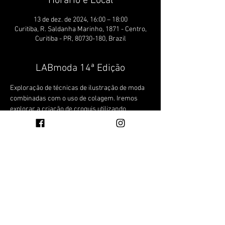
Horário e Local
13 de dez. de 2024, 16:00 – 18:00
Curitiba, R. Saldanha Marinho, 1871 - Centro,
Curitiba - PR, 80730-180, Brazil
LABmoda 14ª Edição
Exploração de técnicas de ilustração de moda 
combinadas com o uso de colagem. Iremos 
explorar a criação de croquis utilizando 
recortes, texturas e cores para compor 
representações visuais únicas e criativas.
Compartilhe esse evento