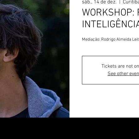
sáb., 14 de dez.
  |  
Curitib
WORKSHOP: F
INTELIGÊNCIA
Mediação: Rodrigo Almeida Leit
Tickets are not on
See other even