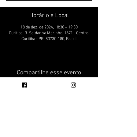
Horário e Local
18 de dez. de 2024, 18:30 – 19:30
Curitiba, R. Saldanha Marinho, 1871 - Centro,
Curitiba - PR, 80730-180, Brazil
Compartilhe esse evento
REALIZAÇÃO
COLABORAÇÃO