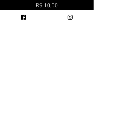
R$ 10,00
+R$ 0,25 ticket service fee
Ingressos Sustentável
R$ 10,00
+R$ 0,25 ticket service fee
Compartilhe esse evento
REALIZAÇÃO