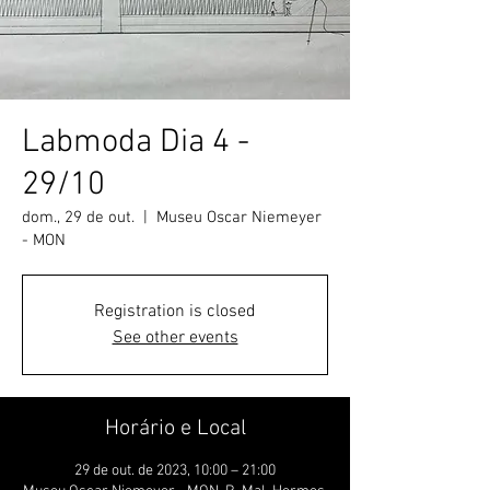
Labmoda Dia 4 -
29/10
dom., 29 de out.
  |  
Museu Oscar Niemeyer
- MON
Registration is closed
See other events
Horário e Local
29 de out. de 2023, 10:00 – 21:00