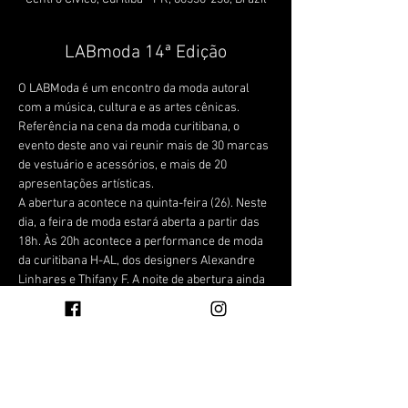
LABmoda 14ª Edição
O LABModa é um encontro da moda autoral 
com a música, cultura e as artes cênicas. 
Referência na cena da moda curitibana, o 
evento deste ano vai reunir mais de 30 marcas 
de vestuário e acessórios, e mais de 20 
apresentações artísticas.
A abertura acontece na quinta-feira (26). Neste 
dia, a feira de moda estará aberta a partir das 
18h. Às 20h acontece a performance de moda 
da curitibana H-AL, dos designers Alexandre 
Linhares e Thifany F. A noite de abertura ainda 
terá performances do Grupo Mavi e do artista 
Bernardo Stumpfl e show da Banda Tangerim. 
Confira a programação completa do evento no 
site labmoda.com.br 