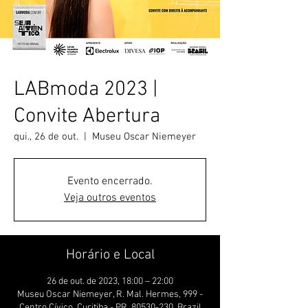
LABmoda 2023 |
Convite Abertura
qui., 26 de out.
  |  
Museu Oscar Niemeyer
Evento encerrado.
Veja outros eventos
Horário e Local
26 de out. de 2023, 18:00 – 22:00
Museu Oscar Niemeyer, R. Mal. Hermes, 999 -
Centro Cívico, Curitiba - PR, 80530-230, Brazil