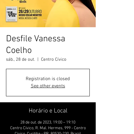
Desfile Vanessa
Coelho
sáb., 28 de out.
  |  
Centro Cívico
Registration is closed
See other events
Horário e Local
28 de out. de 2023, 19:00 – 19:10
Centro Cívico, R. Mal. Hermes, 999 - Centro
Cívico, Curitiba - PR, 80530-230, Brazil