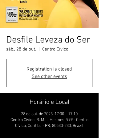
Desfile Leveza do Ser
sáb., 28 de out.
  |  
Centro Cívico
Registration is closed
See other events
Horário e Local
28 de out. de 2023, 17:00 – 17:10
Centro Cívico, R. Mal. Hermes, 999 - Centro
Cívico, Curitiba - PR, 80530-230, Brazil