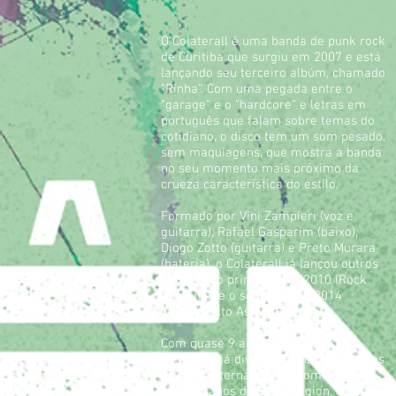
O Colaterall é uma banda de punk rock
de Curitiba que surgiu em 2007 e está
lançando seu terceiro albúm, chamado
“Rinha“. Com uma pegada entre o
“garage“ e o “hardcore“ e letras em
português que falam sobre temas do
cotidiano, o disco tem um som pesado,
sem maquiagens, que mostra a banda
no seu momento mais próximo da
crueza característica do estilo.
Formado por Vini Zampieri (voz e
guitarra), Rafael Gasparim (baixo),
Diogo Zotto (guitarra) e Preto Murara
(bateria), o Colaterall já lançou outros
dois cd’s, o primeiro em 2010 (Rock
Nacional) e o segundo em 2014
(Inferno Alto Astral).
Com quase 9 anos de estrada, o
Colaterall já dividiu o palco com vários
artistas internacionais, como os
californianos do Bad Religion, No Use