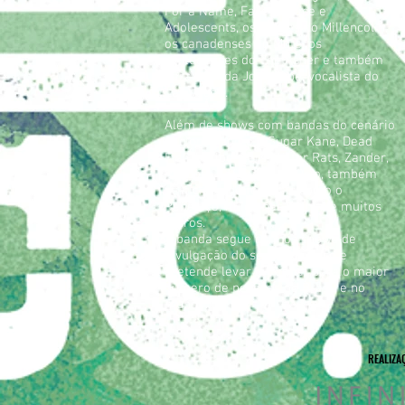
For a Name, Face to Face e
Adolescents, os suecos do Millencolin,
os canadenses do Mute, os
portugueses do The Asher e também
para a lenda Joey Cape, vocalista do
Lagwagon.
Além de shows com bandas do cenário
nacional, como o Sugar Kane, Dead
Fish, Hellbenders, Water Rats, Zander,
Rancore e Vivendo do Ócio, também
participou de festivais como o
Panelaço, Ruído nas Ruínas e muitos
outros.
A banda segue com os shows de
divulgação do seu novo disco e
pretende levar o “Rinha“ para o maior
número de pessoas no Brasil e no
mundo.
REALIZA