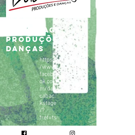
BACKSTAGE
PRODUÇÕES E
DANÇAS
https:/
/www.
facebo
ok.co
m/dan
cabac
kstage
/?
fref=ts